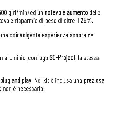
500 giri/min)
ed un
notevole aumento
della
vole risparmio di peso di oltre il
25%
.
 una
coinvolgente esperienza sonora
nel
in alluminio, con logo
SC-Project
, la stessa
e
plug and play
. Nel kit è inclusa una
preziosa
a non è necessaria.