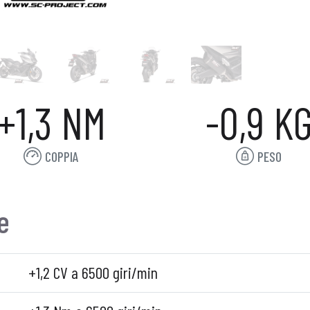
+1,3 NM
-0,9 K
COPPIA
PESO
e
+1,2 CV a 6500 giri/min