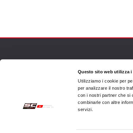
Acquisti sicuri
Cust
Questo sito web utilizza i
Pagamenti
Spedi
Utilizziamo i cookie per pe
Recesso
Servi
per analizzare il nostro tra
con i nostri partner che si
Garanzia
Cont
combinarle con altre inform
Condizioni generali di vendita
servizi.
Informativa sul trattamento dei dati
Dati Societari