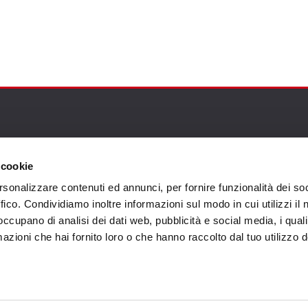
omer care
Follow us
 cookie
zioni
rsonalizzare contenuti ed annunci, per fornire funzionalità dei so
zio clienti
ffico. Condividiamo inoltre informazioni sul modo in cui utilizzi il 
 occupano di analisi dei dati web, pubblicità e social media, i qual
atti
azioni che hai fornito loro o che hanno raccolto dal tuo utilizzo d