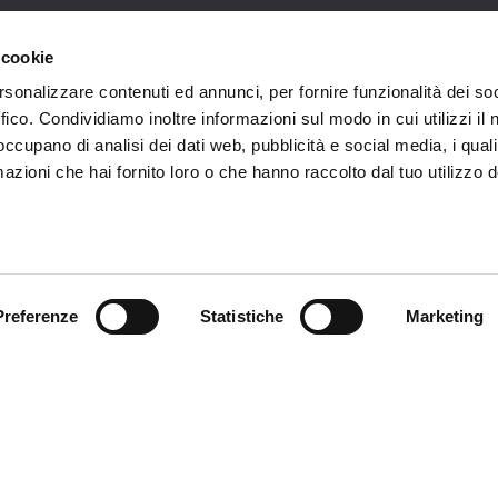
omer care
Follow us
 cookie
rsonalizzare contenuti ed annunci, per fornire funzionalità dei so
zioni
ffico. Condividiamo inoltre informazioni sul modo in cui utilizzi il 
 occupano di analisi dei dati web, pubblicità e social media, i qual
zio clienti
azioni che hai fornito loro o che hanno raccolto dal tuo utilizzo d
atti
Preferenze
Statistiche
Marketing