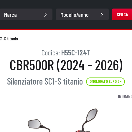
CERCA
C1-S titanio
Codice:
H55C-124T
CBR500R (2024 - 2026)
Silenziatore SC1-S titanio
OMOLOGATO EURO 5+
INGRAND