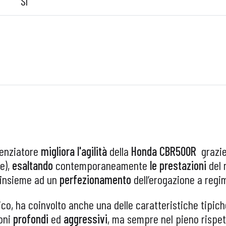
Sì
lenziatore
migliora l'agilità
della
Honda CBR500R
grazi
e),
esaltando
contemporaneamente
le prestazioni
del
 insieme ad un
perfezionamento
dell’erogazione a regi
co, ha coinvolto anche una delle caratteristiche tipich
oni
profondi
ed
aggressivi
, ma sempre nel pieno rispe