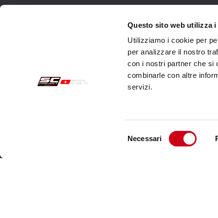
Acquisti sicuri
Cust
Questo sito web utilizza i
Utilizziamo i cookie per pe
Pagamenti
Spedi
per analizzare il nostro tra
con i nostri partner che si
Recesso
Servi
combinarle con altre inform
Garanzia
Cont
servizi.
Condizioni generali di vendita
Informativa sul trattamento dei dati
Selezione
Dati Societari
Necessari
del
consenso
Cookie Policy
Chi siamo