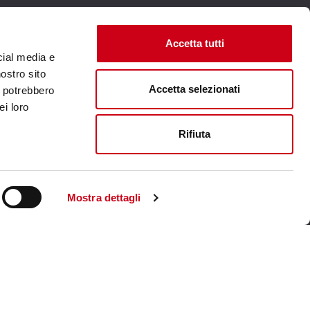
Accetta tutti
cial media e
Visita il sito corporate
nostro sito
Accetta selezionati
i potrebbero
ei loro
Rifiuta
Mostra dettagli