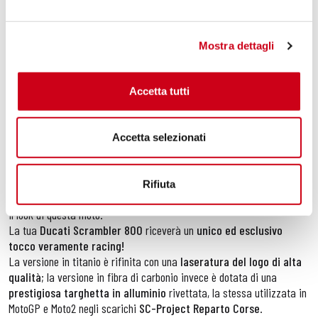
Nella vasta gamma di prodotti di
SC-Project
, lo scarico
CR-T
rappresenta da sempre lo scarico più iconico nato per competere nei
Campionati del Mondo MotoGP e Moto2
.
Mostra dettagli
Nessun altro impianto di scarico è come l’originale CR-T di SC-
Project
. Un
DNA 100% racing
,
look aggressivo
e
sound senza
Accetta tutti
compromessi
, anche nel
pieno rispetto delle normative Euro 5+
per utilizzo stradale della Ducati Scrambler 800
.
La finitura di
assoluta qualità
del fodero esterno (disponibile in due
Accetta selezionati
opzioni: in
titanio ultraleggero
o in
fibra di carbonio
), le
saldature
TIG
realizzate a mano in ambiente protetto, l’
uscita di forma tonda
e di generosa dimensione
, la
super aggressiva rete in titanio
Rifiuta
sulla bocca di uscita: tutti questi elementi rendono unico ed esclusivo
il look di questa moto.
La tua
Ducati Scrambler 800
riceverà un
unico ed esclusivo
tocco veramente racing!
La versione in titanio è rifinita con una
laseratura del logo di alta
qualità
; la versione in fibra di carbonio invece è dotata di una
prestigiosa targhetta in alluminio
rivettata, la stessa utilizzata in
MotoGP e Moto2 negli scarichi
SC-Project Reparto Corse
.