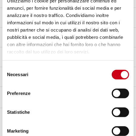
Titanio
Utilizziamo i cookie per personalizzare contenuti ed
annunci, per fornire funzionalità dei social media e per
Materiale fondello
analizzare il nostro traffico. Condividiamo inoltre
Titanio
informazioni sul modo in cui utilizzi il nostro sito con i
nostri partner che si occupano di analisi dei dati web,
Materiale innesto
pubblicità e social media, i quali potrebbero combinarle
Acciaio inox AISI 304
con altre informazioni che hai fornito loro o che hanno
raccolto dal tuo utilizzo dei loro servizi.
Omologazione – EC / ECE
Sì - Omologato per uso stradale - Euro 5+
Selezione
Certificato d'omologazione
Necessari
del
Sì
consenso
Preferenze
DESCRIZIONE
CONTENUTO DEL KIT
Statistiche
Descrizione
I silenziatori
slip-on
hanno sempre rappresentato il primo passo nella
personalizzazione della moto.
Marketing