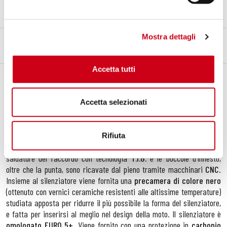
Precamera verniciata colore matt-black
Mostra dettagli
DESCRIZIONE
CONTENUTO DEL KIT
Accetta tutti
Descrizione
Il silenziatore
Conic
, unisce alla ricercata forma una selezione di
materiali che permette di ottenere, oltre al
notevole risparmio di
Accetta selezionati
peso
, un importante impatto estetico per la tua
BMW F900R o XR
.
Con il suo fondello in
carbonio
e corpo esterno sempre in
carbonio
rappresenta il massimo in fatto di
Total Black
. La sua
Rifiuta
conformazione conica garantisce un
sound cupo e profondo
. Le
saldature del raccordo con tecnologia
T.I.G.
e le boccole d’innesto,
oltre che la punta, sono ricavate dal pieno tramite macchinari
CNC
.
Insieme al silenziatore viene fornita una
precamera di colore nero
(ottenuto con vernici ceramiche resistenti alle altissime temperature)
studiata apposta per ridurre il più possibile la forma del silenziatore,
e fatta per inserirsi al meglio nel design della moto. Il silenziatore è
omologato EURO 5+
. Viene fornito con una protezione in
carbonio