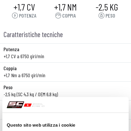
+1,7 CV
+1,7 NM
-2,5 KG
POTENZA
COPPIA
PESO
Caratteristiche tecniche
Potenza
+1,7 CV a 6750 giri/min
Coppia
+1,7 Nm a 6750 giri/min
Peso
-2,5 kg (SC 4,3 kg / OEM 6,8 kg)
Linea
Slip-On
Materiale corpo
Questo sito web utilizza i cookie