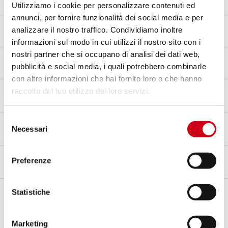
Fibra di carbonio
Utilizziamo i cookie per personalizzare contenuti ed
annunci, per fornire funzionalità dei social media e per
Materiale fondello
analizzare il nostro traffico. Condividiamo inoltre
Fibra di carbonio
informazioni sul modo in cui utilizzi il nostro sito con i
nostri partner che si occupano di analisi dei dati web,
Materiale raccordo
pubblicità e social media, i quali potrebbero combinarle
Acciaio inox AISI 304
con altre informazioni che hai fornito loro o che hanno
Tipo di fissaggio
raccolto dal tuo utilizzo dei loro servizi.
Staffa
Selezione
Omologazione – EC / ECE
Necessari
del
Sì - Omologato per uso stradale - Euro 5+
consenso
Certificato d'omologazione
Preferenze
Sì
Note
Statistiche
Compatibile con cavalletto centrale
Compatibile con valigie laterali originali
Protezione calore in carbonio
Marketing