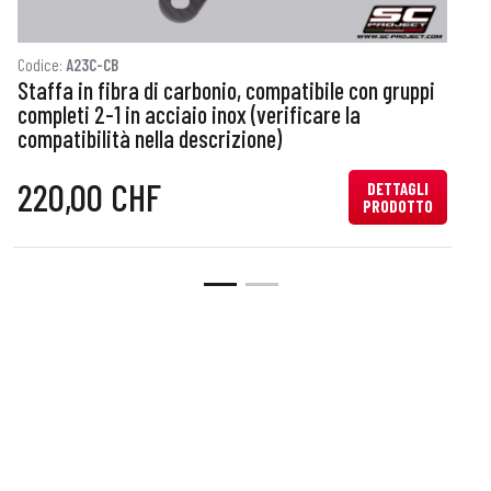
Codice:
A23C-CB
C
Staffa in fibra di carbonio, compatibile con gruppi
E
completi 2-1 in acciaio inox (verificare la
compatibilità nella descrizione)
220,00 CHF
DETTAGLI
PRODOTTO