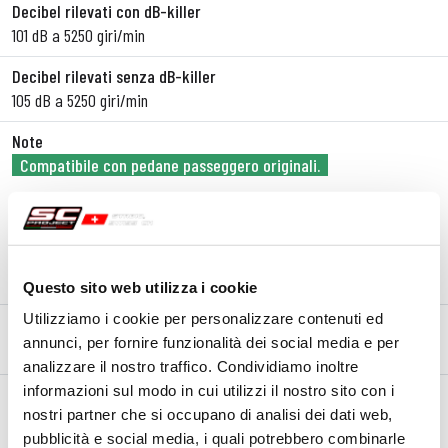
Decibel rilevati con dB-killer
101 dB a 5250 giri/min
Decibel rilevati senza dB-killer
105 dB a 5250 giri/min
Note
Compatibile con pedane passeggero originali.
È necessaria l’installazione del dispositivo ECR per evitare
l’accensione della spia motore.
Visita la pagina dedicata alla
Partnership
tra
SC-Project
e
Aprilia
Questo sito web utilizza i cookie
Utilizziamo i cookie per personalizzare contenuti ed
annunci, per fornire funzionalità dei social media e per
DESCRIZIONE
CONTENUTO DEL KIT
analizzare il nostro traffico. Condividiamo inoltre
Descrizione
informazioni sul modo in cui utilizzi il nostro sito con i
nostri partner che si occupano di analisi dei dati web,
Grazie a tutta l’esperienza acquisita durante la lunga
partnership
pubblicità e social media, i quali potrebbero combinarle