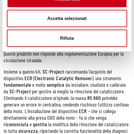
Il corpo del silenziatore in titanio
ultraleggero
è arricchito
dall’elegante laseratura del logo
SC-Project.
Accetta selezionati
L’installazione del kit è completamente
plug and play
ed è totalmente
reversibile. Si raccomanda la rimappatura della ECU per ottenere la
Rifiuta
migliore performance.
Questo prodotto non risponde alla regolamentazione Europea per la
circolazione stradale.
Insieme a questo kit,
SC-Project
raccomanda l’acquisto del
dispositivo
ECR
(
Electronic Catalytic Remover
), uno strumento
fondamentale
e molto
semplice
da installare, studiato e calibrato
da
SC-Project
per gestire al meglio la rimozione del catalizzatore.
Eliminando il catalizzatore originale, la nuova
RS 660
potrebbe
generare un errore in centralina, rendendo rischioso l’utilizzo continuo
della moto. L’installazione del dispositivo
ECR
– che si collega
direttamente alla presa OBD della moto - fa sì che venga
riconosciuta
e
gestita
la modifica della rimozione del catalizzatore
in tutta
sicurezza
, riportando la corretta funzionalità della diagnosi