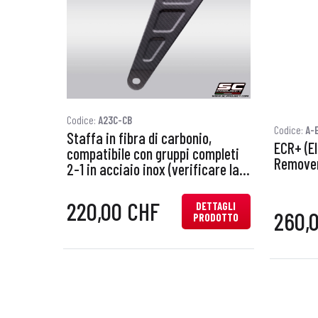
Codice:
A23C-CB
Codice:
A-
Staffa in fibra di carbonio,
ECR+ (El
compatibile con gruppi completi
Remover)
2-1 in acciaio inox (verificare la
compatibilità nella descrizione)
220,00 CHF
DETTAGLI
260,
PRODOTTO