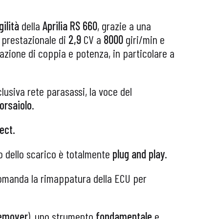
ilità
della
Aprilia RS 660
, grazie a una
o
prestazionale di
2,9
CV a
8000
giri/min e
gazione di coppia e potenza, in particolare a
clusiva rete parasassi, la voce del
orsaiolo
.
ect.
io dello scarico è totalmente
plug and play
.
comanda la rimappatura della ECU per
Remover
), uno strumento
fondamentale
e