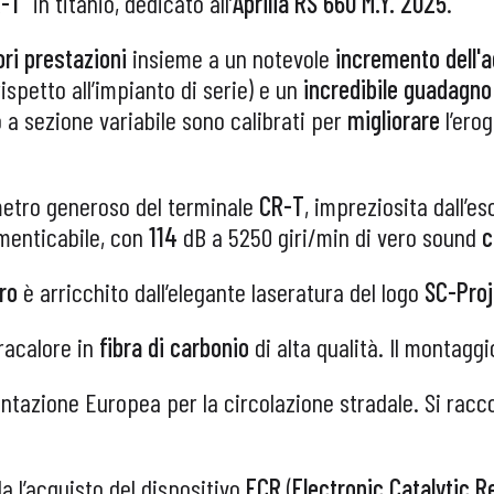
-T
in titanio, dedicato all’
Aprilia RS 660 M.Y. 2025
.
ori prestazioni
insieme a un notevole
incremento dell'ag
ispetto all’impianto di serie) e un
incredibile guadagn
nio a sezione variabile sono calibrati per
migliorare
l’ero
ametro generoso del terminale
CR-T
, impreziosita dall’es
menticabile, con
114
dB a 5250 giri/min di vero sound
c
ero
è arricchito dall’elegante laseratura del logo
SC-Proj
racalore in
fibra di carbonio
di alta qualità. Il montagg
ntazione Europea per la circolazione stradale. Si rac
l’acquisto del dispositivo
ECR
(
Electronic Catalytic 