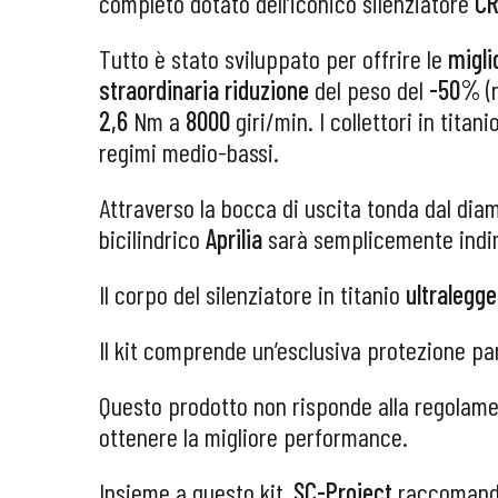
completo dotato dell’iconico silenziatore
CR
Tutto è stato sviluppato per offrire le
migli
straordinaria riduzione
del peso del
-50%
(r
2,6
Nm a
8000
giri/min. I collettori in tita
regimi medio-bassi.
Attraverso la bocca di uscita tonda dal di
bicilindrico
Aprilia
sarà semplicemente indi
Il corpo del silenziatore in titanio
ultralegg
Il kit comprende un’esclusiva protezione pa
Questo prodotto non risponde alla regolame
ottenere la migliore performance.
Insieme a questo kit,
SC-Project
raccomanda 