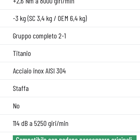
+2,6 Nm a 8000 giri/min
-3 kg (SC 3,4 kg / OEM 6,4 kg)
Gruppo completo 2-1
Titanio
Acciaio inox AISI 304
Staffa
No
114 dB a 5250 giri/min
Compatibile con pedane passeggero originali.