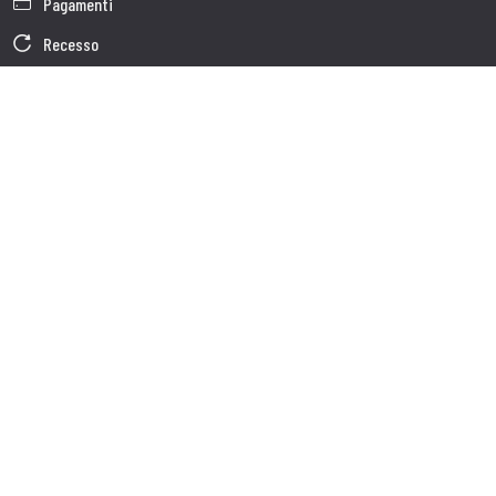
Pagamenti
Recesso
Garanzia
Condizioni generali di vendita
Informativa sul trattamento dei dati
Dati Societari
Cookie Policy
Chi siamo
Customer care
Spedizioni
Servizio clienti
Contatti