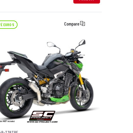
Compare
É EURO 5
4B-T36TRE