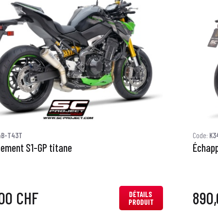
4B-T43T
Code:
K3
ement S1-GP titane
Échap
00 CHF
890
DÉTAILS
PRODUIT