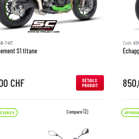
4B-T41T
Code:
K3
ement S1 titane
Échapp
00 CHF
850
DÉTAILS
PRODUIT
Compare
É EURO 5
APPROUV