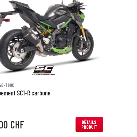
4B-T90C
pement SC1-R carbone
,00 CHF
DÉTAILS
PRODUIT