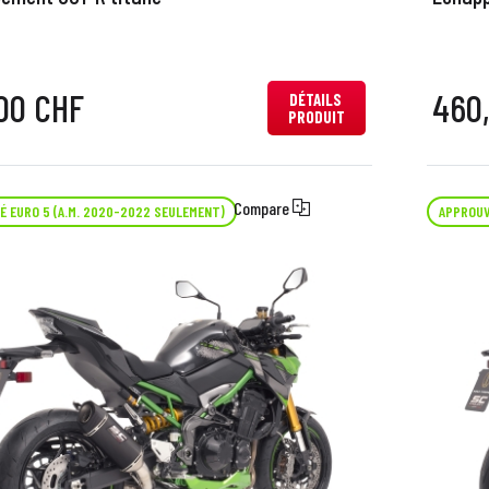
00 CHF
460
DÉTAILS
PRODUIT
Compare
 EURO 5 (A.M. 2020-2022 SEULEMENT)
APPROUV