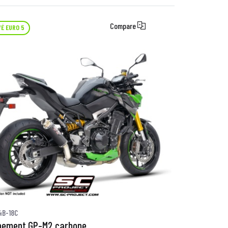
Compare
É EURO 5
4B-18C
pement GP-M2 carbone