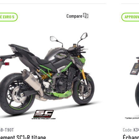
Compare
É EURO 5
APPROUV
4B-T90T
Code:
K3
ement SC1-R titane
Échap