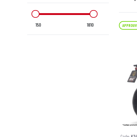
150
1810
APPROUV
Code:
K3