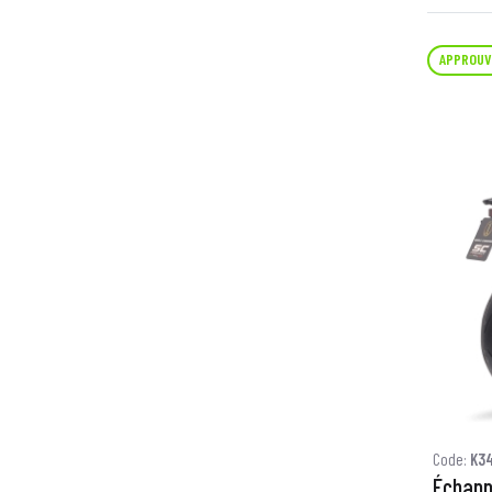
APPROUV
Code:
K3
Échapp