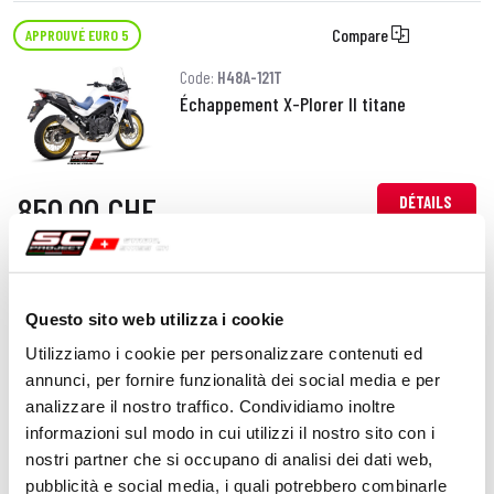
Compare
APPROUVÉ EURO 5
Code:
H48A-121T
Échappement X-Plorer II titane
850,00 CHF
DÉTAILS
PRODUIT
Compare
APPROUVÉ EURO 5
Questo sito web utilizza i cookie
Code:
H48A-121C
Utilizziamo i cookie per personalizzare contenuti ed
Échappement X-Plorer II carbone
annunci, per fornire funzionalità dei social media e per
analizzare il nostro traffico. Condividiamo inoltre
informazioni sul modo in cui utilizzi il nostro sito con i
850,00 CHF
nostri partner che si occupano di analisi dei dati web,
DÉTAILS
PRODUIT
pubblicità e social media, i quali potrebbero combinarle