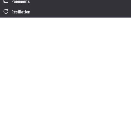
Paiements
Résiliation
Garantie
Conditions générales de vente
Informations sur le traitement des Données
Données d'Entreprise
Cookie Policy
Qui nous somes
Service à la Clientèle
Expédition
Service client
Contacts