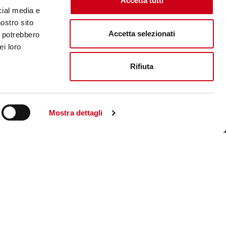
Accetta tutti
cial media e
nostro sito
Accetta selezionati
i potrebbero
ei loro
Rifiuta
Mostra dettagli
Visite le site corporate