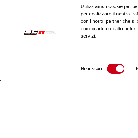
Utilizziamo i cookie per pe
per analizzare il nostro tra
con i nostri partner che si
combinarle con altre inform
servizi.
Selezione
Necessari
del
Commandes Sécurisées
Servi
consenso
Paiements
Expéd
Résiliation
Servi
Garantie
Cont
Conditions générales de vente
Informations sur le traitement des Données