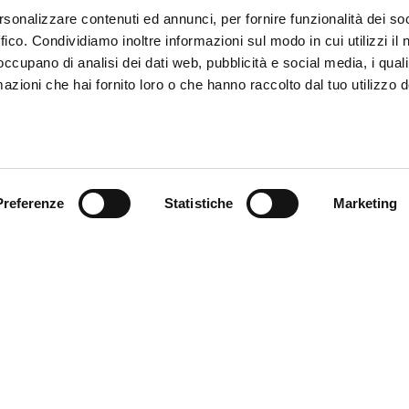
rsonalizzare contenuti ed annunci, per fornire funzionalità dei so
ffico. Condividiamo inoltre informazioni sul modo in cui utilizzi il 
 occupano di analisi dei dati web, pubblicità e social media, i qual
azioni che hai fornito loro o che hanno raccolto dal tuo utilizzo d
Preferenze
Statistiche
Marketing
ce à la Clientèle
Follow us
ition
ce client
acts