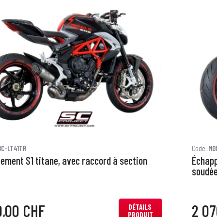
8C-LT41TR
Code:
M0
ement S1 titane, avec raccord à section
Échapp
soudé
0,00 CHF
2 07
DÉTAILS
PRODUIT