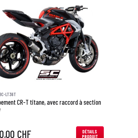
8C-LT36T
ement CR-T titane, avec raccord à section
e
0,00 CHF
DÉTAILS
PRODUIT