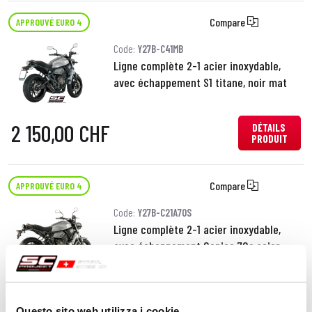
Compare
APPROUVÉ EURO 4
Code:
Y27B-C41MB
Ligne complète 2-1 acier inoxydable,
avec échappement S1 titane, noir mat
2 150,00 CHF
DÉTAILS
PRODUIT
Compare
APPROUVÉ EURO 4
Code:
Y27B-C21A70S
Ligne complète 2-1 acier inoxydable,
avec échappement Conico 70s acier
inoxydable
1 740,00 CHF
DÉTAILS
Questo sito web utilizza i cookie