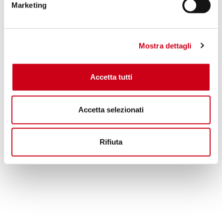
Marketing
1 740,00 CHF
DÉTAILS
PRODUIT
Mostra dettagli
Accetta tutti
Accetta selezionati
Rifiuta