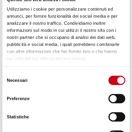
PRODUIT
Utilizziamo i cookie per personalizzare contenuti ed
annunci, per fornire funzionalità dei social media e per
Compare
APPROUVÉ EURO 4
analizzare il nostro traffico. Condividiamo inoltre
informazioni sul modo in cui utilizzi il nostro sito con i
Code:
Y27B-C21A70SMB
nostri partner che si occupano di analisi dei dati web,
Ligne complète 2-1 acier inoxydable,
pubblicità e social media, i quali potrebbero combinarle
avec échappement Conico 70s acier
con altre informazioni che hai fornito loro o che hanno
inoxydable, noir mat
raccolto dal tuo utilizzo dei loro servizi.
2 150,00 CHF
DÉTAILS
PRODUIT
Selezione
Necessari
del
consenso
Compare
APPROUVÉ EURO 4
Preferenze
Code:
Y27B-C38T
Ligne complète 2-1 acier inoxydable,
Statistiche
avec échappement CR-T titane