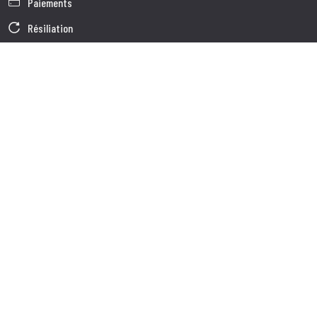
Paiements
Résiliation
Garantie
Conditions générales de vente
Informations sur le traitement des Données
Données d'Entreprise
Cookie Policy
Qui nous somes
Service à la Clientèle
Expédition
Service client
Contacts