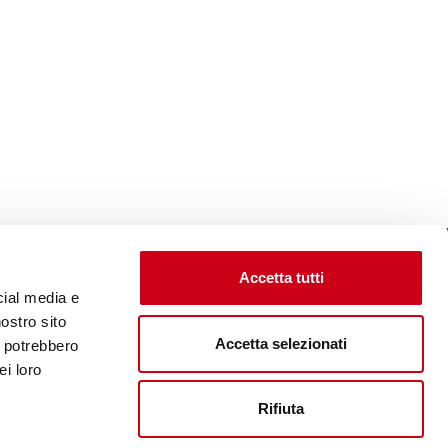
Accetta tutti
cial media e
nostro sito
Accetta selezionati
i potrebbero
Visite le site corporate
ei loro
Rifiuta