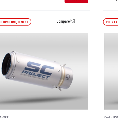
Compare
 COURSE UNIQUEMENT
POUR LA
A-38T
Code:
B1