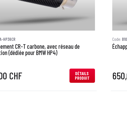
0A-HP36CR
Code:
B1
ement CR-T carbone, avec réseau de
Échapp
tion (dédiée pour BMW HP4)
00 CHF
650
DÉTAILS
PRODUIT