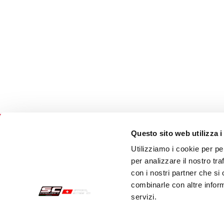
Questo sito web utilizza i
Utilizziamo i cookie per pe
Commandes Sécurisées
Servi
per analizzare il nostro tra
con i nostri partner che si
Paiements
Expéd
combinarle con altre inform
servizi.
Résiliation
Servi
Garantie
Cont