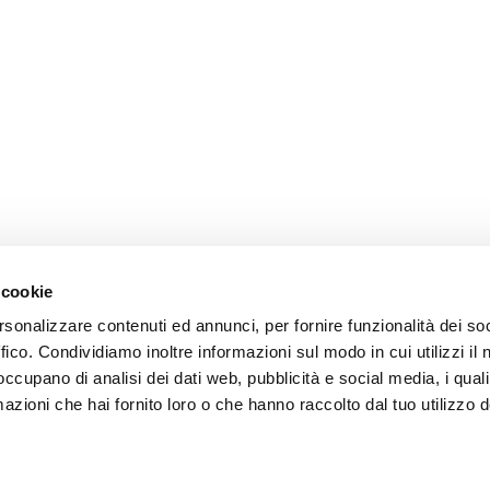
 cookie
rsonalizzare contenuti ed annunci, per fornire funzionalità dei so
ce à la Clientèle
Follow us
ffico. Condividiamo inoltre informazioni sul modo in cui utilizzi il 
 occupano di analisi dei dati web, pubblicità e social media, i qual
ition
azioni che hai fornito loro o che hanno raccolto dal tuo utilizzo d
ce client
acts