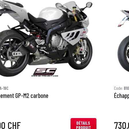
A-19C
Code:
B1
ement GP-M2 carbone
Échap
00 CHF
730
DÉTAILS
PRODUIT