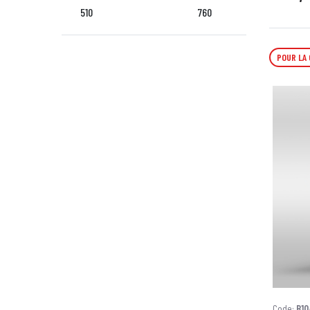
510
760
POUR LA
Code:
B10