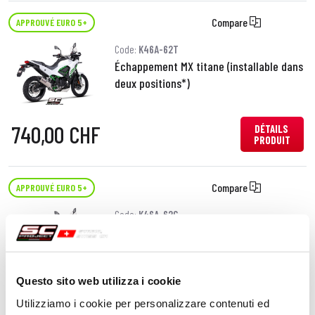
Compare
APPROUVÉ EURO 5+
Code:
K46A-62T
Échappement MX titane (installable dans
deux positions*)
740,00 CHF
DÉTAILS
PRODUIT
Compare
APPROUVÉ EURO 5+
Code:
K46A-62C
Échappement MX carbone (installable
dans deux positions*)
Questo sito web utilizza i cookie
740,00 CHF
DÉTAILS
Utilizziamo i cookie per personalizzare contenuti ed
PRODUIT