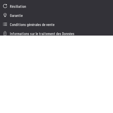
Résiliation
Garantie
Conditions générales de vente
Informations sur le traitement des Données
Données d'Entreprise
Cookie Policy
Qui nous somes
Service à la Clientèle
Expédition
Service client
Contacts