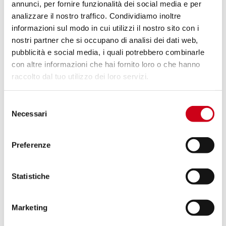
annunci, per fornire funzionalità dei social media e per
analizzare il nostro traffico. Condividiamo inoltre
Compare
APPROUVÉ EURO 5+
informazioni sul modo in cui utilizzi il nostro sito con i
nostri partner che si occupano di analisi dei dati web,
Code:
K46A-181T
pubblicità e social media, i quali potrebbero combinarle
Échappement SC1-X titane (installable
con altre informazioni che hai fornito loro o che hanno
dans deux positions*)
raccolto dal tuo utilizzo dei loro servizi.
770,00 CHF
DÉTAILS
Selezione
PRODUIT
Necessari
del
consenso
Preferenze
Compare
APPROUVÉ EURO 5+
Code:
K46A-181C
Échappement SC1-X carbone (installable
Statistiche
dans deux positions*)
Marketing
DÉTAILS