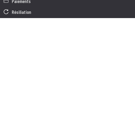
Paiements
Résiliation
Garantie
Conditions générales de vente
Informations sur le traitement des Données
Données d'Entreprise
Cookie Policy
Qui nous somes
Service à la Clientèle
Expédition
Service client
Contacts