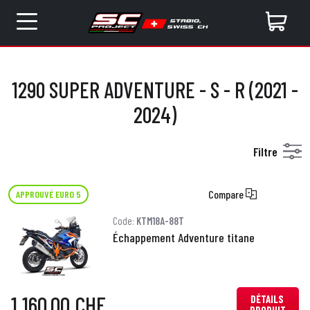
1290 SUPER ADVENTURE - S - R (2021 -
2024)
Filtre
Compare
APPROUVÉ EURO 5
Code:
KTM18A-88T
Échappement Adventure titane
1 160,00 CHF
DÉTAILS