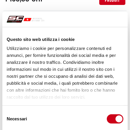
PRODUIT
Compare
APPROUVÉ EURO 5
Code:
KTM18A-88MB
Échappement Adventure titane, noir mat
Questo sito web utilizza i cookie
Utilizziamo i cookie per personalizzare contenuti ed
annunci, per fornire funzionalità dei social media e per
analizzare il nostro traffico. Condividiamo inoltre
1 320,00 CHF
DÉTAILS
PRODUIT
informazioni sul modo in cui utilizzi il nostro sito con i
nostri partner che si occupano di analisi dei dati web,
pubblicità e social media, i quali potrebbero combinarle
con altre informazioni che hai fornito loro o che hanno
raccolto dal tuo utilizzo dei loro servizi.
Selezione
Necessari
del
consenso