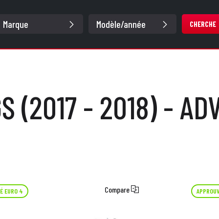
CHERCHE
GS (2017 - 2018) - A
Compare
É EURO 4
APPROUV