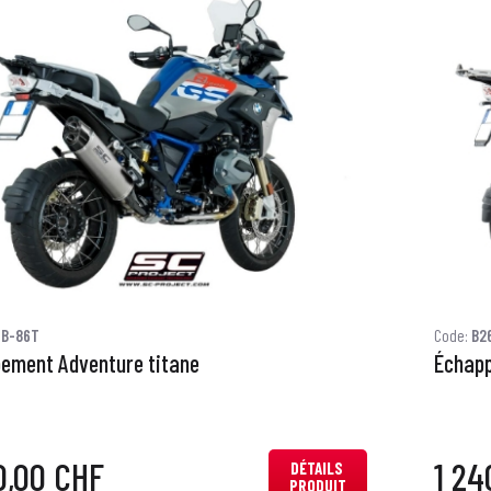
6B-86T
Code:
B2
ement Adventure titane
Échapp
0,00 CHF
1 24
DÉTAILS
PRODUIT