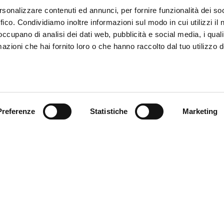
rsonalizzare contenuti ed annunci, per fornire funzionalità dei so
ffico. Condividiamo inoltre informazioni sul modo in cui utilizzi il 
 occupano di analisi dei dati web, pubblicità e social media, i qual
azioni che hai fornito loro o che hanno raccolto dal tuo utilizzo d
Preferenze
Statistiche
Marketing
ce à la Clientèle
Follow us
ition
ce client
acts