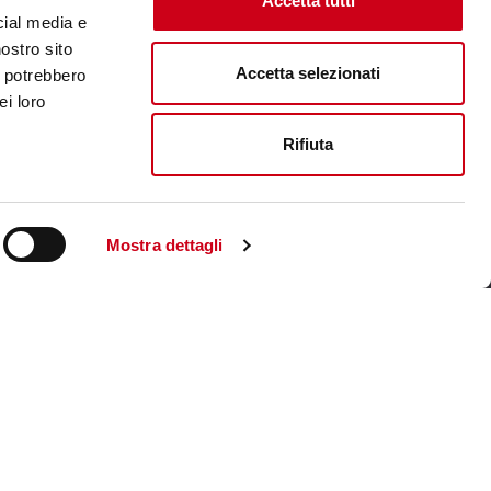
Accetta tutti
cial media e
nostro sito
Accetta selezionati
i potrebbero
ei loro
Rifiuta
Mostra dettagli
Visite le site corporate