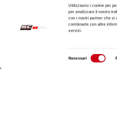
Utilizziamo i cookie per pe
per analizzare il nostro tra
con i nostri partner che si
combinarle con altre inform
servizi.
Selezione
Necessari
del
Commandes Sécurisées
Servi
consenso
Paiements
Expéd
Résiliation
Servi
Garantie
Cont
Conditions générales de vente
Informations sur le traitement des Données