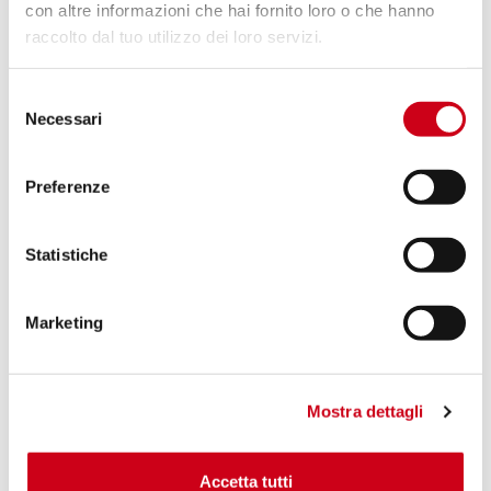
con altre informazioni che hai fornito loro o che hanno
raccolto dal tuo utilizzo dei loro servizi.
Compare
POUR LA COURSE UNIQUEMENT
Selezione
Code:
B18A-T41T
Necessari
del
Échappement S1 titane
consenso
Preferenze
920,00 CHF
DÉTAILS
PRODUIT
Statistiche
Marketing
Mostra dettagli
Accetta tutti