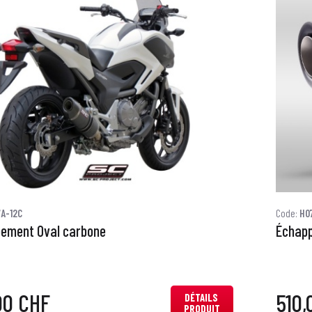
A-12C
Code:
H0
ement Oval carbone
Échapp
00 CHF
510,
DÉTAILS
PRODUIT