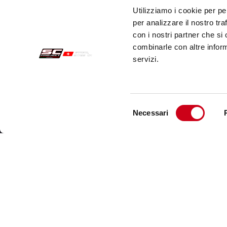
Utilizziamo i cookie per pe
per analizzare il nostro tra
con i nostri partner che si
combinarle con altre inform
servizi.
Selezione
Necessari
del
Commandes Sécurisées
Servi
consenso
Paiements
Expéd
Résiliation
Servi
Garantie
Cont
Conditions générales de vente
Informations sur le traitement des Données