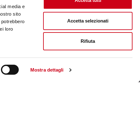
Accetta tutti
cial media e
nostro sito
Accetta selezionati
i potrebbero
ei loro
Rifiuta
Mostra dettagli
Visite le site corporate