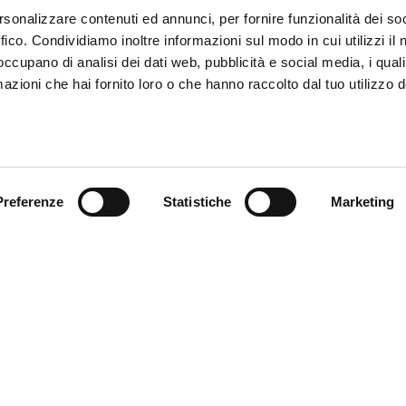
rsonalizzare contenuti ed annunci, per fornire funzionalità dei so
ffico. Condividiamo inoltre informazioni sul modo in cui utilizzi il 
 occupano di analisi dei dati web, pubblicità e social media, i qual
azioni che hai fornito loro o che hanno raccolto dal tuo utilizzo d
Preferenze
Statistiche
Marketing
ce à la Clientèle
Follow us
ition
ce client
acts