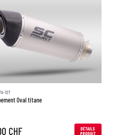
7A-12T
ement Oval titane
00 CHF
DÉTAILS
PRODUIT