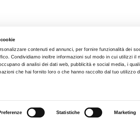
 cookie
rsonalizzare contenuti ed annunci, per fornire funzionalità dei so
ffico. Condividiamo inoltre informazioni sul modo in cui utilizzi il 
 occupano di analisi dei dati web, pubblicità e social media, i qual
azioni che hai fornito loro o che hanno raccolto dal tuo utilizzo d
ce à la Clientèle
Follow us
ition
Preferenze
Statistiche
Marketing
ce client
acts