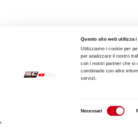
Questo sito web utilizza i
Utilizziamo i cookie per pe
per analizzare il nostro tra
con i nostri partner che si
combinarle con altre inform
servizi.
Commandes Sécurisées
Servi
Paiements
Expéd
Selezione
Necessari
Résiliation
Servi
del
consenso
Garantie
Cont
Conditions générales de vente