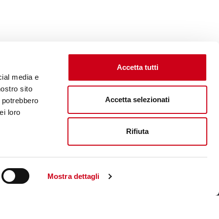
Accetta tutti
cial media e
nostro sito
Accetta selezionati
i potrebbero
ei loro
Rifiuta
Visite le site corporate
Mostra dettagli