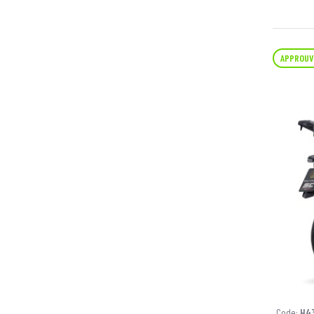
APPROUV
Code:
H4