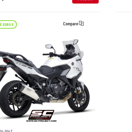
Compare
É EURO 5
3A-104T