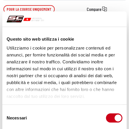
Compare
POUR LA COURSE UNIQUEMENT
Code:
HU08B-PDE-SS
Raccord decat acier inoxydable,
compatibile con gamma dedicata SC-
Questo sito web utilizza i cookie
Project et échappement d'origine
Utilizziamo i cookie per personalizzare contenuti ed
annunci, per fornire funzionalità dei social media e per
260,00 CHF
DÉTAILS
PRODUIT
analizzare il nostro traffico. Condividiamo inoltre
informazioni sul modo in cui utilizzi il nostro sito con i
nostri partner che si occupano di analisi dei dati web,
pubblicità e social media, i quali potrebbero combinarle
con altre informazioni che hai fornito loro o che hanno
raccolto dal tuo utilizzo dei loro servizi.
Selezione
Necessari
del
consenso