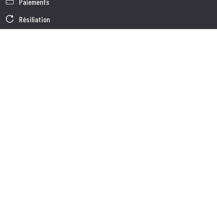
Paiements
Résiliation
Garantie
Conditions générales de vente
Informations sur le traitement des Données
Données d'Entreprise
Cookie Policy
Qui nous somes
Service à la Clientèle
Expédition
Service client
Contacts