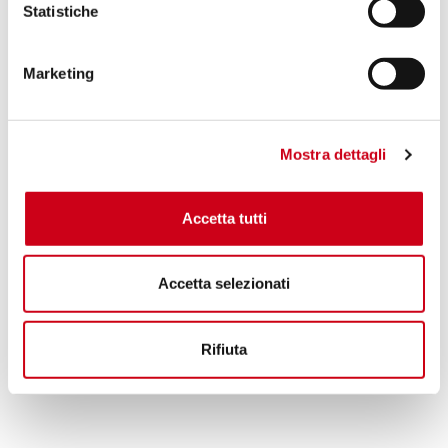
PRODUIT
Statistiche
Compare
Marketing
Code:
H53A-CP
Protection thermique en fibre de
carbone
Mostra dettagli
160,00 CHF
DÉTAILS
Accetta tutti
PRODUIT
Accetta selezionati
Rifiuta