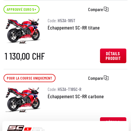
Compare
APPROUVÉ EURO 5+
Code:
H53A-185T
Échappement SC-RR titane
1 130,00 CHF
DÉTAILS
PRODUIT
Compare
POUR LA COURSE UNIQUEMENT
Code:
H53A-T185C-R
Échappement SC-RR carbone
1 200,00 CHF
DÉTAILS
PRODUIT