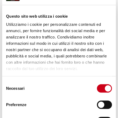
Compare
POUR LA COURSE UNIQUEMENT
Questo sito web utilizza i cookie
Code:
H53A-T185T-R
Utilizziamo i cookie per personalizzare contenuti ed
Échappement SC-RR titane
annunci, per fornire funzionalità dei social media e per
analizzare il nostro traffico. Condividiamo inoltre
informazioni sul modo in cui utilizzi il nostro sito con i
nostri partner che si occupano di analisi dei dati web,
1 200,00 CHF
DÉTAILS
pubblicità e social media, i quali potrebbero combinarle
PRODUIT
con altre informazioni che hai fornito loro o che hanno
raccolto dal tuo utilizzo dei loro servizi.
Compare
Selezione
Code:
H53A-RH-KIT
Necessari
del
Paire de caches en fibre de carbone
consenso
Preferenze
200,00 CHF
DÉTAILS