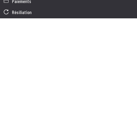
Paiements
Résiliation
Garantie
Conditions générales de vente
Informations sur le traitement des Données
Données d'Entreprise
Cookie Policy
Qui nous somes
Service à la Clientèle
Expédition
Service client
Contacts