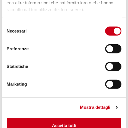
con altre informazioni che hai fornito loro o che hanno
raccolto dal tuo utilizzo dei loro servizi.
Compare
APPROUVÉ EURO 5
Selezione
Code:
B37A-124T
Necessari
del
Échappement SC1-S titane
consenso
Preferenze
860,00 CHF
DÉTAILS
PRODUIT
Statistiche
Marketing
Mostra dettagli
Accetta tutti