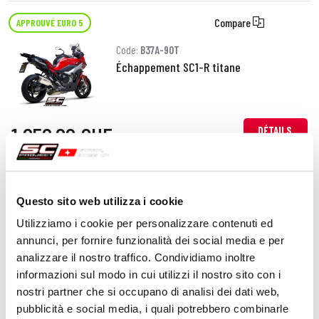
Compare
APPROUVÉ EURO 5
Code:
B37A-90T
Échappement SC1-R titane
1 050,00 CHF
DÉTAILS
PRODUIT
Compare
APPROUVÉ EURO 5
Questo sito web utilizza i cookie
Code:
B37A-124C
Utilizziamo i cookie per personalizzare contenuti ed
Échappement SC1-S carbone
annunci, per fornire funzionalità dei social media e per
analizzare il nostro traffico. Condividiamo inoltre
informazioni sul modo in cui utilizzi il nostro sito con i
nostri partner che si occupano di analisi dei dati web,
860,00 CHF
DÉTAILS
pubblicità e social media, i quali potrebbero combinarle
PRODUIT