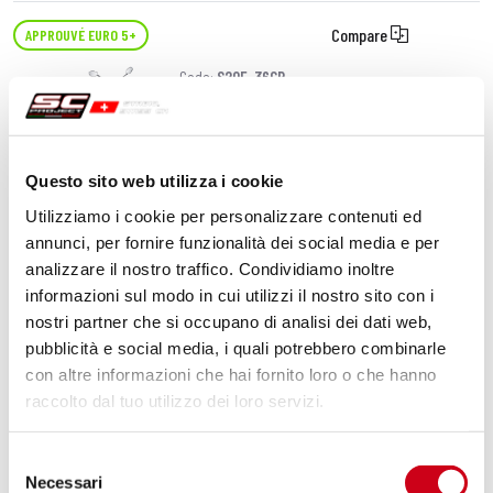
Compare
APPROUVÉ EURO 5+
Code:
S20E-36CR
Échappement CR-T carbone, avec
réseau de protection
Questo sito web utilizza i cookie
770,00 CHF
DÉTAILS
Utilizziamo i cookie per personalizzare contenuti ed
PRODUIT
annunci, per fornire funzionalità dei social media e per
analizzare il nostro traffico. Condividiamo inoltre
Compare
APPROUVÉ EURO 5+
informazioni sul modo in cui utilizzi il nostro sito con i
nostri partner che si occupano di analisi dei dati web,
Code:
S20E-36TR
pubblicità e social media, i quali potrebbero combinarle
Échappement CR-T titane, avec réseau
con altre informazioni che hai fornito loro o che hanno
de protection
raccolto dal tuo utilizzo dei loro servizi.
770,00 CHF
DÉTAILS
Selezione
PRODUIT
Necessari
del