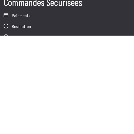
Commandes Sécurisées
Paiements
Résiliation
Garantie
Conditions générales de vente
Informations sur le traitement des Données
Données d'Entreprise
Cookie Policy
Qui nous somes
Service à la Clientèle
Expédition
Service client