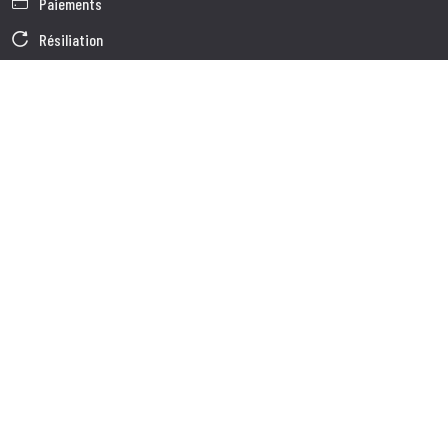
Paiements
Résiliation
Garantie
Conditions générales de vente
Informations sur le traitement des Données
Données d'Entreprise
Cookie Policy
Qui nous somes
Service à la Clientèle
Expédition
Service client
Contacts