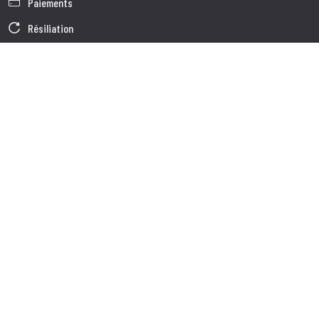
Paiements
Résiliation
Garantie
Conditions générales de vente
Informations sur le traitement des Données
Données d'Entreprise
Cookie Policy
Qui nous somes
Service à la Clientèle
Expédition
Service client
Contacts