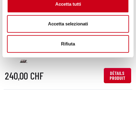
860,00 CHF
Accetta tutti
DÉTAILS
PRODUIT
Accetta selezionati
Compare
Code:
B33E-CP
Rifiuta
Protection thermique en fibre de
carbone
240,00 CHF
DÉTAILS
PRODUIT