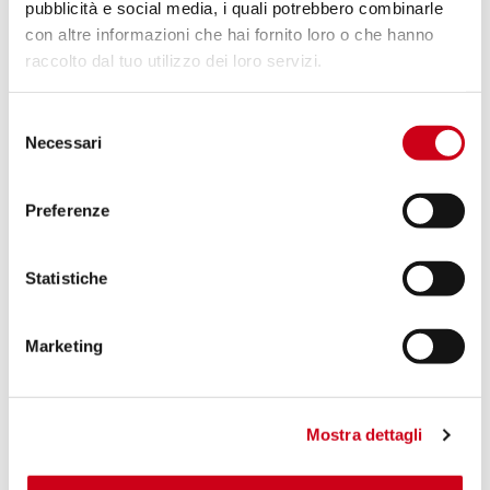
1 070,00 CHF
pubblicità e social media, i quali potrebbero combinarle
PRODUIT
con altre informazioni che hai fornito loro o che hanno
raccolto dal tuo utilizzo dei loro servizi.
Compare
POUR LA COURSE UNIQUEMENT
Selezione
Code:
B33E-50TR
Necessari
del
Échappement CR-T titane, avec réseau
consenso
de protection
Preferenze
860,00 CHF
DÉTAILS
PRODUIT
Statistiche
Compare
POUR LA COURSE UNIQUEMENT
Marketing
Code:
B33E-50CR
Échappement CR-T carbone, avec
réseau de protection
Mostra dettagli