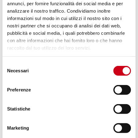
annunci, per fornire funzionalità dei social media e per
analizzare il nostro traffico. Condividiamo inoltre
Compare
POUR LA COURSE UNIQUEMENT
informazioni sul modo in cui utilizzi il nostro sito con i
nostri partner che si occupano di analisi dei dati web,
Code:
K38A-DET91C
pubblicità e social media, i quali potrebbero combinarle
Échappement SC1-R carbone, avec
con altre informazioni che hai fornito loro o che hanno
raccord decat
raccolto dal tuo utilizzo dei loro servizi.
1 190,00 CHF
DÉTAILS
Selezione
PRODUIT
Necessari
del
consenso
Compare
POUR LA COURSE UNIQUEMENT
Preferenze
Code:
K38A-DET41T
Échappement S1 titane, avec raccord
Statistiche
decat
Marketing
DÉTAILS