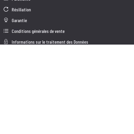
Résiliation
Garantie
Conditions générales de vente
Informations sur le traitement des Données
Données d'Entreprise
Cookie Policy
Qui nous somes
Service à la Clientèle
Expédition
Service client
Contacts