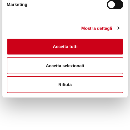
Marketing
1 570,00 CHF
DÉTAILS
PRODUIT
Mostra dettagli
Accetta tutti
Accetta selezionati
Rifiuta