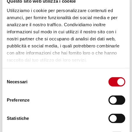
Questo sito web utilizza i cookie
Utilizziamo i cookie per personalizzare contenuti ed
Compare
POUR LA COURSE UNIQUEMENT
annunci, per fornire funzionalità dei social media e per
analizzare il nostro traffico. Condividiamo inoltre
Code:
T26A-CDE38CR
informazioni sul modo in cui utilizzi il nostro sito con i
Ligne complète 3-1 acier inoxydable,
nostri partner che si occupano di analisi dei dati web,
avec échappement CR-T carbone avec
pubblicità e social media, i quali potrebbero combinarle
réseau de protection
con altre informazioni che hai fornito loro o che hanno
raccolto dal tuo utilizzo dei loro servizi.
1 570,00 CHF
DÉTAILS
PRODUIT
Selezione
Necessari
del
Compare
POUR LA COURSE UNIQUEMENT
consenso
Preferenze
Code:
T26A-CDE38TR
Ligne complète 3-1 acier inoxydable,
avec échappement CR-T titane avec
Statistiche
réseau de protection