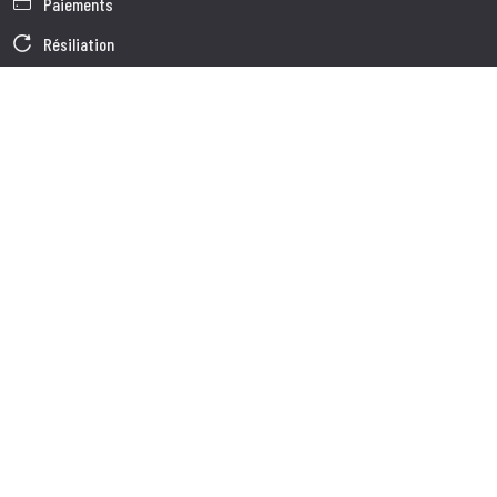
Paiements
Résiliation
Garantie
Conditions générales de vente
Informations sur le traitement des Données
Données d'Entreprise
Cookie Policy
Qui nous somes
Service à la Clientèle
Expédition
Service client
Contacts