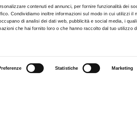
rsonalizzare contenuti ed annunci, per fornire funzionalità dei so
ffico. Condividiamo inoltre informazioni sul modo in cui utilizzi il 
 occupano di analisi dei dati web, pubblicità e social media, i qual
azioni che hai fornito loro o che hanno raccolto dal tuo utilizzo d
Preferenze
Statistiche
Marketing
ce à la Clientèle
Follow us
ition
ce client
acts