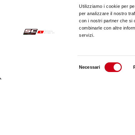
Utilizziamo i cookie per pe
per analizzare il nostro tra
con i nostri partner che si
combinarle con altre inform
servizi.
Selezione
Necessari
del
Commandes Sécurisées
Servi
consenso
Paiements
Expéd
Résiliation
Servi
Garantie
Cont
Conditions générales de vente
Informations sur le traitement des Données