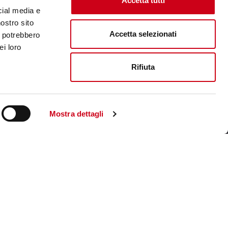
Accetta tutti
cial media e
nostro sito
Accetta selezionati
i potrebbero
ei loro
Rifiuta
Mostra dettagli
Visite le site corporate