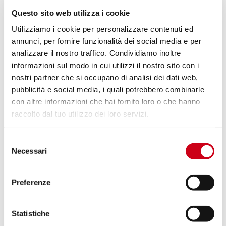
Questo sito web utilizza i cookie
STREET TRIPLE S 660 - A2
STREET TRIPLE S 660 - A2 (2017
(2020 - 2022)
- 2019)
Utilizziamo i cookie per personalizzare contenuti ed
annunci, per fornire funzionalità dei social media e per
analizzare il nostro traffico. Condividiamo inoltre
informazioni sul modo in cui utilizzi il nostro sito con i
nostri partner che si occupano di analisi dei dati web,
pubblicità e social media, i quali potrebbero combinarle
con altre informazioni che hai fornito loro o che hanno
raccolto dal tuo utilizzo dei loro servizi.
TRIDENT 660 (2021 - 2024)
TIGER 900 (2020 - 2023)
Selezione
Necessari
del
consenso
Preferenze
TIGER 850 (2021 - 2024)
TIGER SPORT 800 (2025 - 2026)
Statistiche