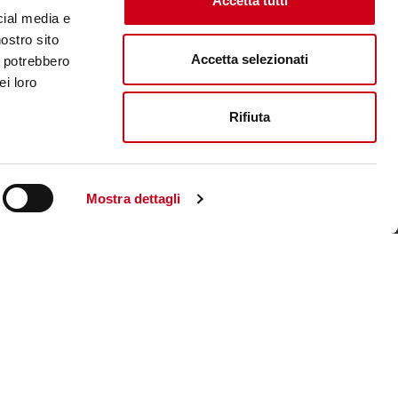
Accetta tutti
cial media e
nostro sito
Accetta selezionati
i potrebbero
ei loro
Rifiuta
Mostra dettagli
Visite le site corporate