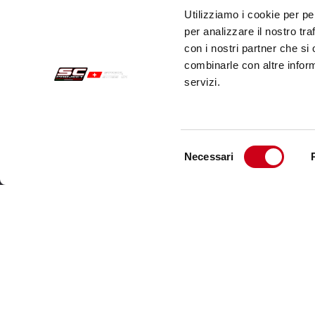
Utilizziamo i cookie per pe
per analizzare il nostro tra
con i nostri partner che si
combinarle con altre inform
servizi.
Selezione
Necessari
del
Commandes Sécurisées
Servi
consenso
Paiements
Expéd
Résiliation
Servi
Garantie
Cont
Conditions générales de vente
Informations sur le traitement des Données