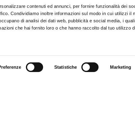
rsonalizzare contenuti ed annunci, per fornire funzionalità dei so
ffico. Condividiamo inoltre informazioni sul modo in cui utilizzi il 
 occupano di analisi dei dati web, pubblicità e social media, i qual
azioni che hai fornito loro o che hanno raccolto dal tuo utilizzo d
Preferenze
Statistiche
Marketing
ce à la Clientèle
Follow us
ition
ce client
acts