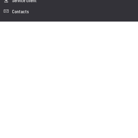
Service client
Contacts
Follow us
Visite le site corporate
Copyright© 2025 SCP distribution Sagl - Tous droits réservés. La
reproduction même partielle de tout matériel présent sur ce cite
est interdite.