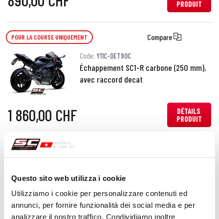
890,00 CHF
PRODUIT
Compare
POUR LA COURSE UNIQUEMENT
Code:
Y11C-DET90C
Échappement SC1-R carbone (250 mm),
avec raccord decat
1 860,00 CHF
DÉTAILS
PRODUIT
Compare
POUR LA COURSE UNIQUEMENT
Code:
Y11C-DET93C
Questo sito web utilizza i cookie
Échappement SC1-R carbone (350 mm),
avec raccord decat
Utilizziamo i cookie per personalizzare contenuti ed
annunci, per fornire funzionalità dei social media e per
analizzare il nostro traffico. Condividiamo inoltre