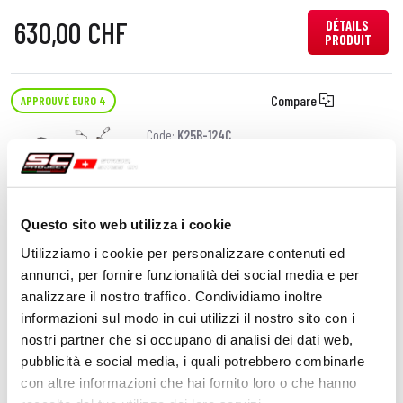
630,00 CHF
DÉTAILS
PRODUIT
Compare
APPROUVÉ EURO 4
Code:
K25B-124C
Échappement SC1-S carbone (SANS
protection carbone)
Questo sito web utilizza i cookie
650,00 CHF
DÉTAILS
PRODUIT
Utilizziamo i cookie per personalizzare contenuti ed
annunci, per fornire funzionalità dei social media e per
analizzare il nostro traffico. Condividiamo inoltre
Compare
APPROUVÉ EURO 4
informazioni sul modo in cui utilizzi il nostro sito con i
nostri partner che si occupano di analisi dei dati web,
Code:
K25B-124T
pubblicità e social media, i quali potrebbero combinarle
Échappement SC1-S titane (SANS
con altre informazioni che hai fornito loro o che hanno
protection carbone)