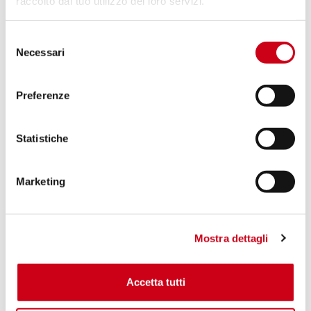
raccolto dal tuo utilizzo dei loro servizi.
650,00 CHF
DÉTAILS
Selezione
PRODUIT
Necessari
del
consenso
Compare
APPROUVÉ EURO 4
Preferenze
Code:
K25B-T90C
Échappement SC1-R carbone
Statistiche
Marketing
850,00 CHF
DÉTAILS
PRODUIT
Mostra dettagli
Compare
APPROUVÉ EURO 4
Accetta tutti
Code:
K25B-T90T
Échappement SC1-R titane