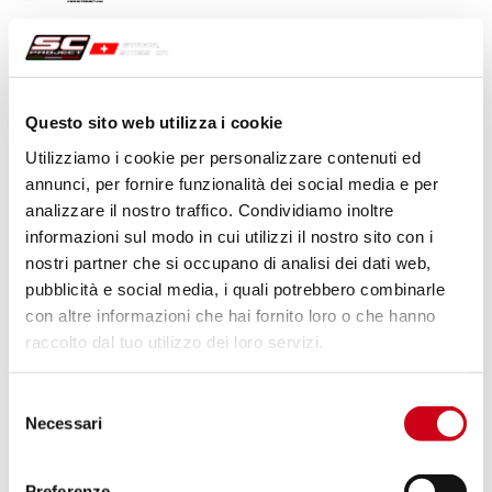
1 110,00 CHF
DÉTAILS
PRODUIT
Questo sito web utilizza i cookie
Compare
POUR LA COURSE UNIQUEMENT
Utilizziamo i cookie per personalizzare contenuti ed
Code:
A27A-T36TR
annunci, per fornire funzionalità dei social media e per
Échappement CR-T titane, avec réseau
analizzare il nostro traffico. Condividiamo inoltre
de protection
informazioni sul modo in cui utilizzi il nostro sito con i
nostri partner che si occupano di analisi dei dati web,
pubblicità e social media, i quali potrebbero combinarle
1 110,00 CHF
DÉTAILS
PRODUIT
con altre informazioni che hai fornito loro o che hanno
raccolto dal tuo utilizzo dei loro servizi.
Compare
POUR LA COURSE UNIQUEMENT
Selezione
Necessari
del
Code:
A27A-T41T
consenso
Échappement S1 titane
Preferenze