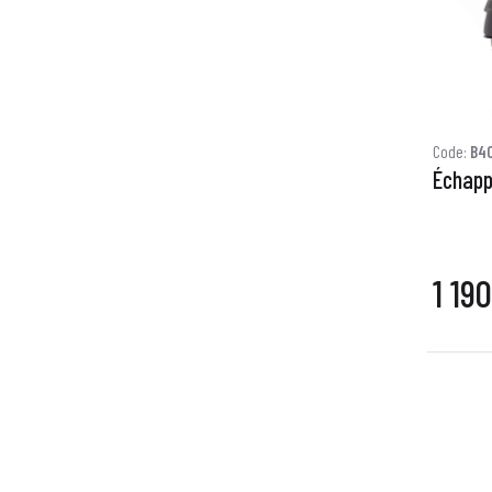
Code:
B4
Échapp
1 19