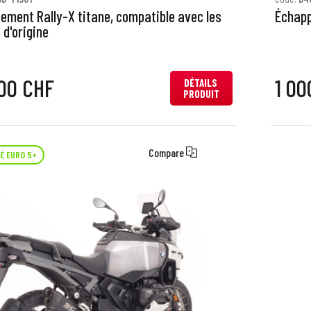
ement Rally-X titane, compatible avec les
Échapp
 d'origine
00 CHF
1 00
DÉTAILS
PRODUIT
Compare
É EURO 5+