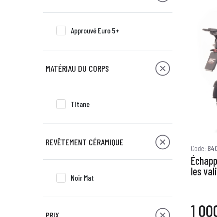
Approuvé Euro 5+
MATÉRIAU DU CORPS
Titane
REVÊTEMENT CÉRAMIQUE
Code:
B40
Échapp
les val
Noir Mat
1 00
PRIX