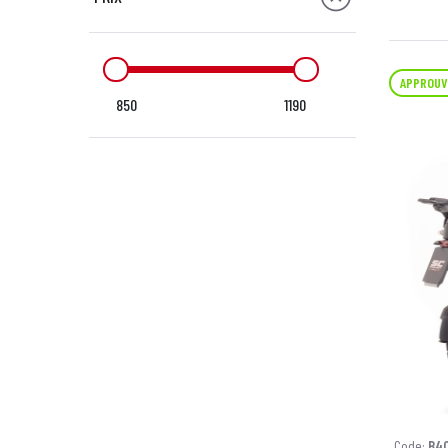
APPROUV
850
1190
Code:
B4