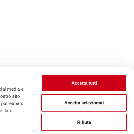
Accetta tutti
cial media e
nostro sito
Accetta selezionati
i potrebbero
Visite le site corporate
ei loro
Rifiuta