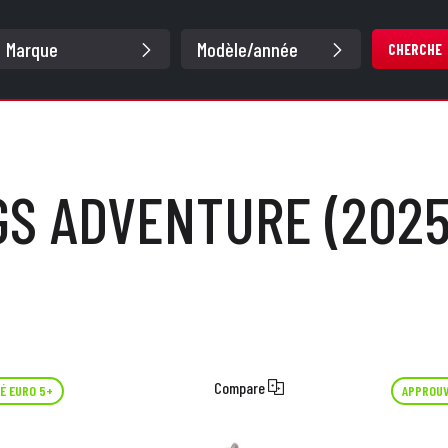
CHERCHE
GS ADVENTURE (2025
Compare
É EURO 5+
APPROUV