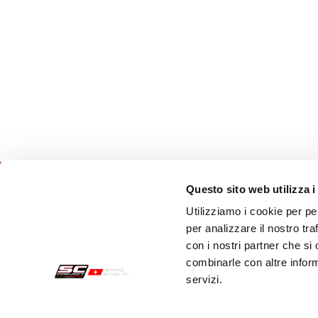
Questo sito web utilizza i
Utilizziamo i cookie per pe
Commandes Sécurisées
Servi
per analizzare il nostro tra
con i nostri partner che si
Paiements
Expéd
combinarle con altre inform
servizi.
Résiliation
Servi
Garantie
Cont