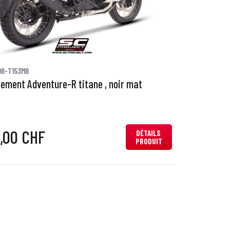
0B-T153MB
ement Adventure-R titane , noir mat
0,00 CHF
DÉTAILS
PRODUIT