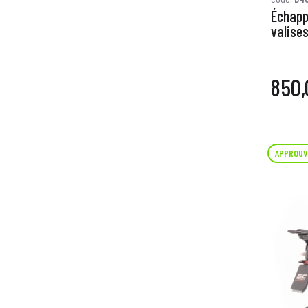
Échapp
valises
850,
APPROUV