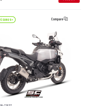
Compare
É EURO 5+
0B-T153T