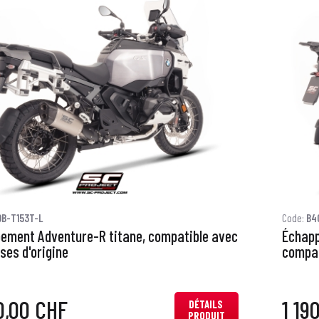
B-T153T-L
Code:
B4
ement Adventure-R titane, compatible avec
Échapp
ises d'origine
compat
0,00 CHF
1 19
DÉTAILS
PRODUIT