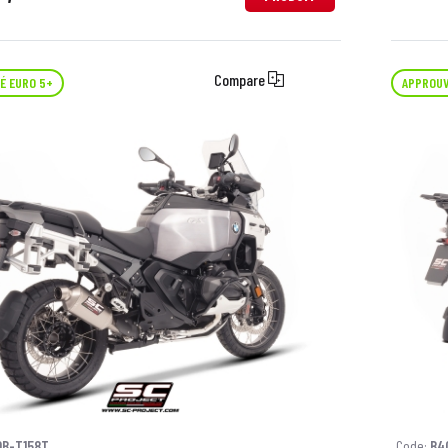
Compare
É EURO 5+
APPROUV
0B-T158T
Code:
B4