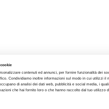
 cookie
rsonalizzare contenuti ed annunci, per fornire funzionalità dei so
ce à la Clientèle
Follow us
ffico. Condividiamo inoltre informazioni sul modo in cui utilizzi il 
 occupano di analisi dei dati web, pubblicità e social media, i qual
ition
azioni che hai fornito loro o che hanno raccolto dal tuo utilizzo d
ce client
acts