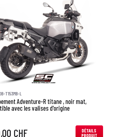
0B-T153MB-L
ement Adventure-R titane , noir mat,
ible avec les valises d'origine
0,00 CHF
DÉTAILS
PRODUIT