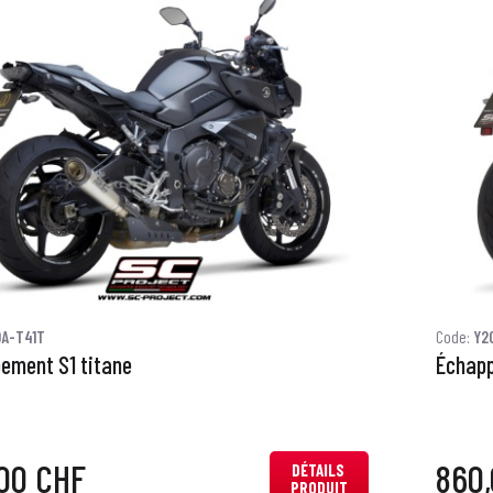
0A-T41T
Code:
Y2
ement S1 titane
Échap
00 CHF
860
DÉTAILS
PRODUIT