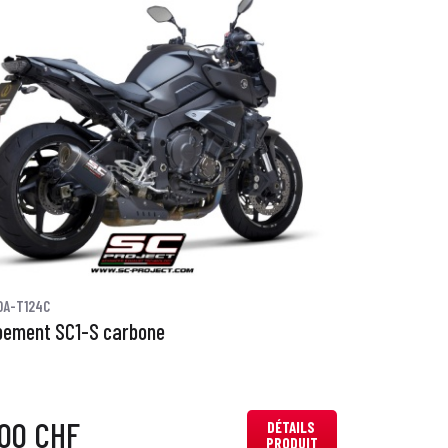
0A-T124C
pement SC1-S carbone
,00 CHF
DÉTAILS
PRODUIT