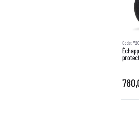
Code:
Y2
Échapp
protec
780,