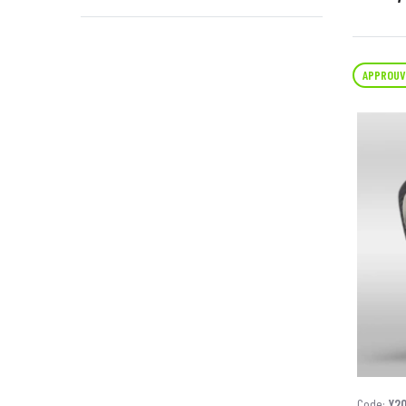
APPROUV
Code:
Y2