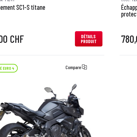
ement SC1-S titane
Échapp
protec
00 CHF
780
DÉTAILS
PRODUIT
Compare
É EURO 4