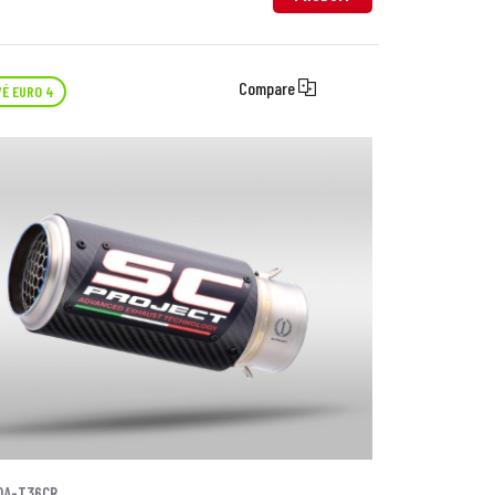
Compare
É EURO 4
0A-T36CR