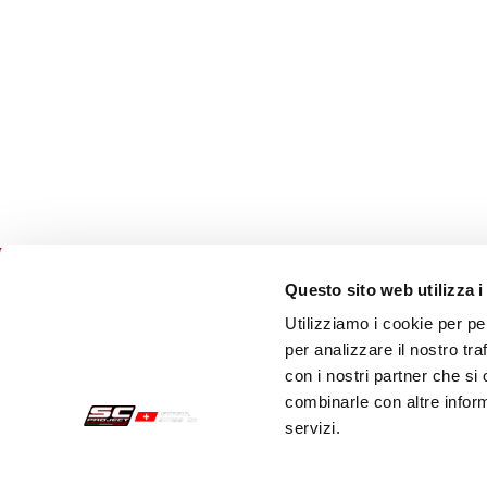
Questo sito web utilizza i
Utilizziamo i cookie per pe
Commandes Sécurisées
Servi
per analizzare il nostro tra
con i nostri partner che si
Paiements
Expéd
combinarle con altre inform
servizi.
Résiliation
Servi
Garantie
Cont