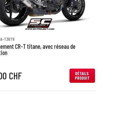
0A-T36TR
ement CR-T titane, avec réseau de
tion
00 CHF
DÉTAILS
PRODUIT