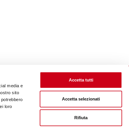
Accetta tutti
cial media e
nostro sito
Accetta selezionati
i potrebbero
Visite le site corporate
ei loro
Rifiuta