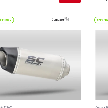
Compare
É EURO 4
APPROUV
0A-T124T
Code:
Y2