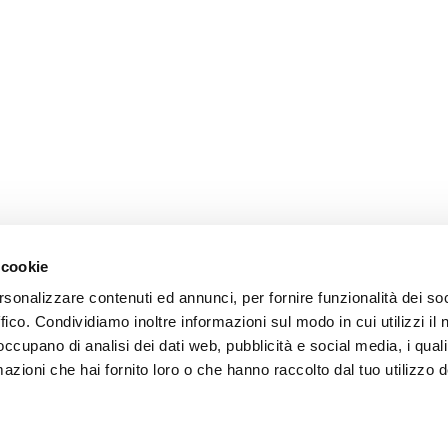
 cookie
rsonalizzare contenuti ed annunci, per fornire funzionalità dei so
ce à la Clientèle
Follow us
ffico. Condividiamo inoltre informazioni sul modo in cui utilizzi il 
 occupano di analisi dei dati web, pubblicità e social media, i qual
ition
azioni che hai fornito loro o che hanno raccolto dal tuo utilizzo d
ce client
acts