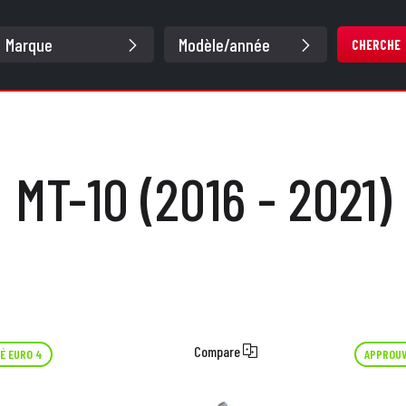
CHERCHE
MT-10 (2016 - 2021)
Compare
É EURO 4
APPROUV