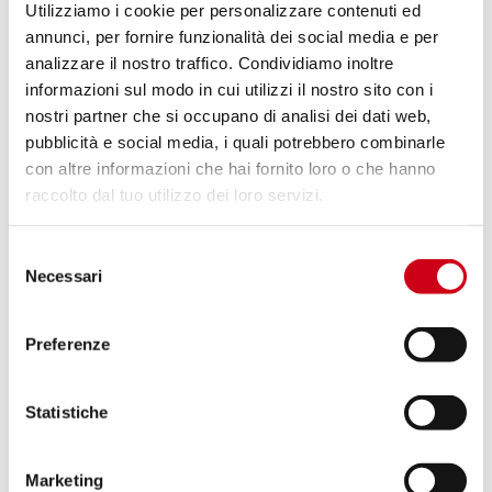
1 050,00 CHF
PRODUIT
Utilizziamo i cookie per personalizzare contenuti ed
annunci, per fornire funzionalità dei social media e per
analizzare il nostro traffico. Condividiamo inoltre
Compare
POUR LA COURSE UNIQUEMENT
informazioni sul modo in cui utilizzi il nostro sito con i
nostri partner che si occupano di analisi dei dati web,
Code:
A27C-T41T
pubblicità e social media, i quali potrebbero combinarle
Échappement S1 titane
con altre informazioni che hai fornito loro o che hanno
raccolto dal tuo utilizzo dei loro servizi.
1 190,00 CHF
DÉTAILS
Selezione
PRODUIT
Necessari
del
consenso
Compare
POUR LA COURSE UNIQUEMENT
Preferenze
Code:
A27C-GP22-R
Échappement GP-22 titane
Statistiche
Marketing