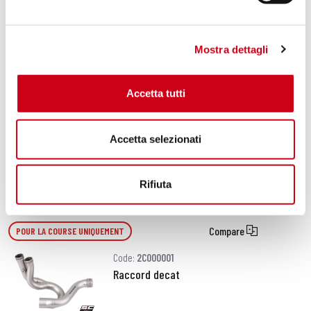
2 510,00 CHF
DÉTAILS
PRODUIT
Mostra dettagli
Compare
POUR LA COURSE UNIQUEMENT
Accetta tutti
Code:
2C000002
Échappement SC1-R carbone
Accetta selezionati
DÉTAILS
PRODUIT
Rifiuta
Compare
POUR LA COURSE UNIQUEMENT
Code:
2C000001
Raccord decat