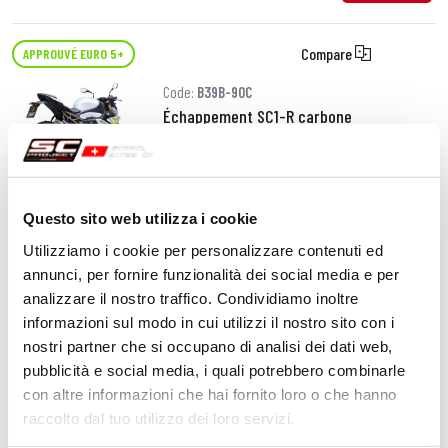
Compare
APPROUVÉ EURO 5+
Code:
B39B-90C
Échappement SC1-R carbone
1 010,00 CHF
DÉTAILS
Questo sito web utilizza i cookie
PRODUIT
Utilizziamo i cookie per personalizzare contenuti ed
annunci, per fornire funzionalità dei social media e per
Compare
APPROUVÉ EURO 5+
analizzare il nostro traffico. Condividiamo inoltre
informazioni sul modo in cui utilizzi il nostro sito con i
Code:
B39B-90T
nostri partner che si occupano di analisi dei dati web,
Échappement SC1-R titane
pubblicità e social media, i quali potrebbero combinarle
con altre informazioni che hai fornito loro o che hanno
raccolto dal tuo utilizzo dei loro servizi.
DÉTAILS