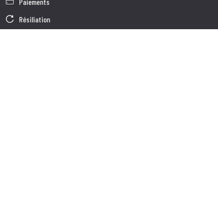
Paiements
Résiliation
Garantie
Conditions générales de vente
Informations sur le traitement des Données
Données d'Entreprise
Cookie Policy
Qui nous somes
Service à la Clientèle
Expédition
Service client
Contacts