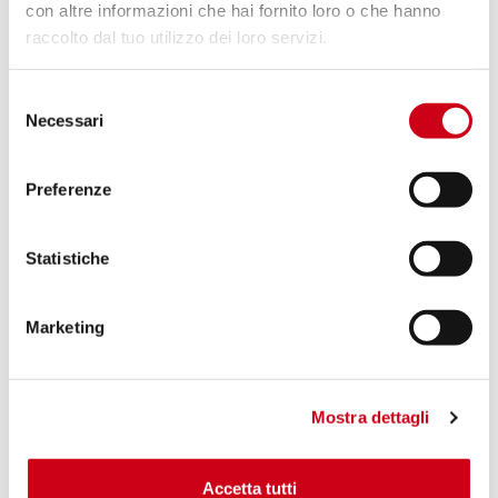
con altre informazioni che hai fornito loro o che hanno
raccolto dal tuo utilizzo dei loro servizi.
Compare
APPROUVÉ EURO 5
Selezione
Code:
B35B-122T
Necessari
del
Échappement X-Plorer II titane
consenso
Preferenze
970,00 CHF
DÉTAILS
PRODUIT
Statistiche
Marketing
Mostra dettagli
Accetta tutti