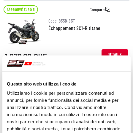
Compare
APPROUVÉ EURO 5
Code:
B35B-93T
Échappement SC1-R titane
1 070,00 CHF
DÉTAILS
PRODUIT
Compare
APPROUVÉ EURO 5
Questo sito web utilizza i cookie
Code:
B35B-122C
Utilizziamo i cookie per personalizzare contenuti ed
Échappement X-Plorer II carbone
annunci, per fornire funzionalità dei social media e per
analizzare il nostro traffico. Condividiamo inoltre
informazioni sul modo in cui utilizzi il nostro sito con i
nostri partner che si occupano di analisi dei dati web,
970,00 CHF
DÉTAILS
pubblicità e social media, i quali potrebbero combinarle
PRODUIT