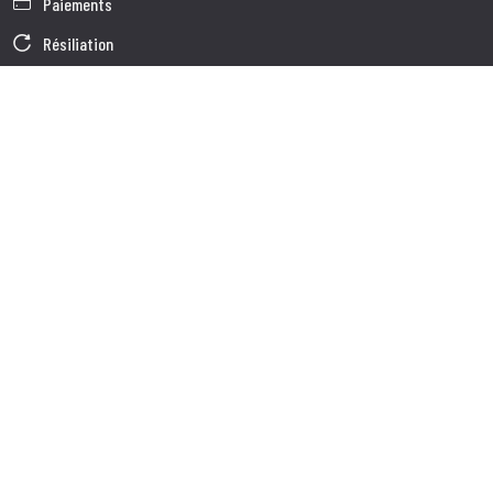
Paiements
Résiliation
Garantie
Conditions générales de vente
Informations sur le traitement des Données
Données d'Entreprise
Cookie Policy
Qui nous somes
Service à la Clientèle
Expédition
Service client
Contacts