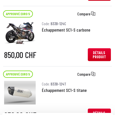
Compare
APPROUVÉ EURO 5
Code:
B33B-124C
Échappement SC1-S carbone
850,00 CHF
DÉTAILS
PRODUIT
Compare
APPROUVÉ EURO 5
Code:
B33B-124T
Échappement SC1-S titane
DÉTAILS