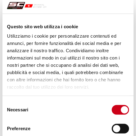
850,00 CHF
PRODUIT
Compare
APPROUVÉ EURO 5
Questo sito web utilizza i cookie
Code:
B33B-90C
Utilizziamo i cookie per personalizzare contenuti ed
Échappement SC1-R carbone
annunci, per fornire funzionalità dei social media e per
analizzare il nostro traffico. Condividiamo inoltre
informazioni sul modo in cui utilizzi il nostro sito con i
nostri partner che si occupano di analisi dei dati web,
1 070,00 CHF
DÉTAILS
pubblicità e social media, i quali potrebbero combinarle
PRODUIT
con altre informazioni che hai fornito loro o che hanno
raccolto dal tuo utilizzo dei loro servizi.
Compare
APPROUVÉ EURO 5
Selezione
Code:
B33B-90T
Necessari
del
Échappement SC1-R titane
consenso
Preferenze