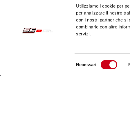
Utilizziamo i cookie per pe
per analizzare il nostro tra
con i nostri partner che si
combinarle con altre inform
servizi.
Selezione
Necessari
del
Commandes Sécurisées
Servi
consenso
Paiements
Expéd
Résiliation
Servi
Garantie
Cont
Conditions générales de vente
Informations sur le traitement des Données