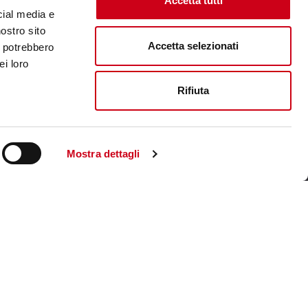
Accetta tutti
cial media e
nostro sito
Accetta selezionati
i potrebbero
ei loro
Rifiuta
Mostra dettagli
Visite le site corporate