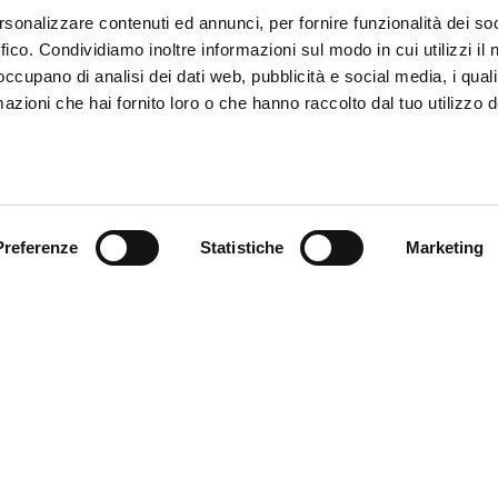
rsonalizzare contenuti ed annunci, per fornire funzionalità dei so
ffico. Condividiamo inoltre informazioni sul modo in cui utilizzi il 
 occupano di analisi dei dati web, pubblicità e social media, i qual
azioni che hai fornito loro o che hanno raccolto dal tuo utilizzo d
Preferenze
Statistiche
Marketing
ce à la Clientèle
Follow us
ition
ce client
acts