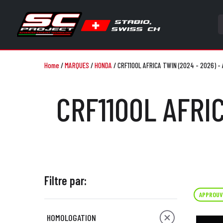
Home
/
MARQUES
/
HONDA
/
CRF1100L AFRICA TWIN (2024 - 2026) 
CRF1100L AFRI
Filtre par:
APPROUV
HOMOLOGATION