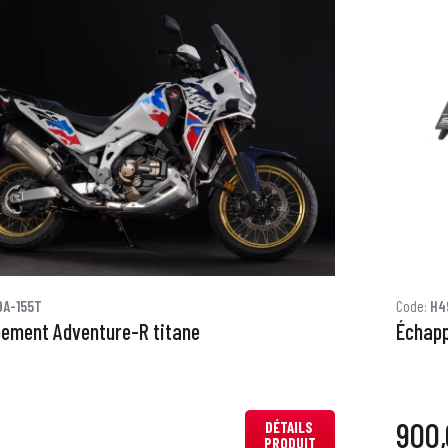
9A-155T
Code:
H4
ement Adventure-R titane
Échapp
900
DÉTAILS
PRODUIT