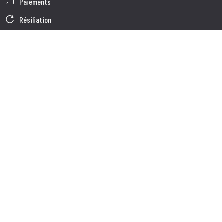
Paiements
Résiliation
Garantie
Conditions générales de vente
Informations sur le traitement des Données
Données d'Entreprise
Cookie Policy
Qui nous somes
Service à la Clientèle
Expédition
Service client
Contacts