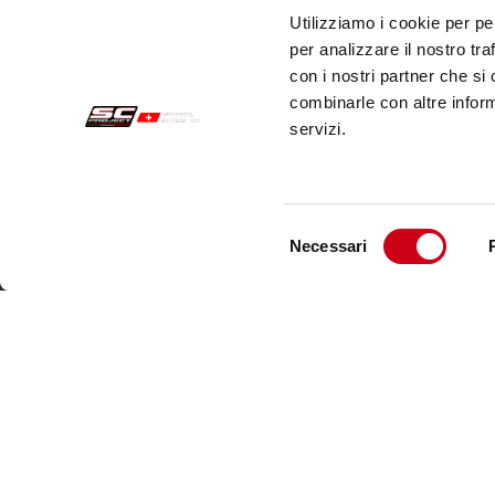
Utilizziamo i cookie per pe
per analizzare il nostro tra
con i nostri partner che si
combinarle con altre inform
servizi.
Selezione
Necessari
del
Commandes Sécurisées
Servi
consenso
Paiements
Expéd
Résiliation
Servi
Garantie
Cont
Conditions générales de vente
Informations sur le traitement des Données