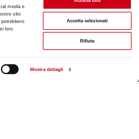
Accetta tutti
cial media e
nostro sito
Accetta selezionati
i potrebbero
ei loro
Rifiuta
Mostra dettagli
Visite le site corporate