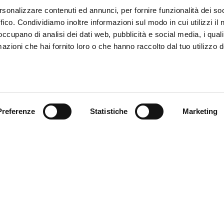
rsonalizzare contenuti ed annunci, per fornire funzionalità dei so
ffico. Condividiamo inoltre informazioni sul modo in cui utilizzi il 
 occupano di analisi dei dati web, pubblicità e social media, i qual
azioni che hai fornito loro o che hanno raccolto dal tuo utilizzo d
Preferenze
Statistiche
Marketing
ce à la Clientèle
Follow us
ition
ce client
acts