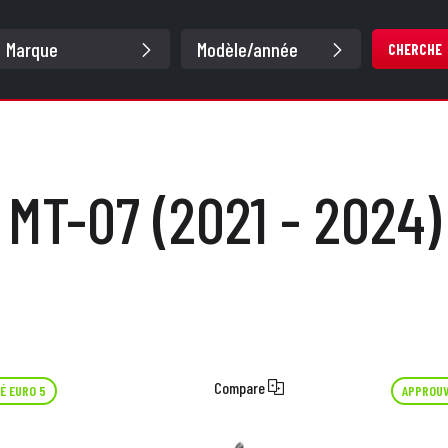
CHERCHE
MT-07 (2021 - 2024)
Compare
É EURO 5
APPROUV