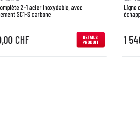
complète 2-1 acier inoxydable, avec
Ligne 
ement SC1-S carbone
échap
0,00 CHF
1 54
DÉTAILS
PRODUIT