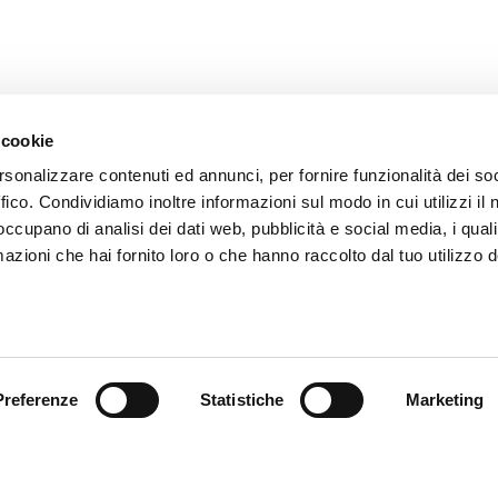
 cookie
rsonalizzare contenuti ed annunci, per fornire funzionalità dei so
ffico. Condividiamo inoltre informazioni sul modo in cui utilizzi il 
 occupano di analisi dei dati web, pubblicità e social media, i qual
azioni che hai fornito loro o che hanno raccolto dal tuo utilizzo d
ce à la Clientèle
Follow us
ition
Preferenze
Statistiche
Marketing
ce client
acts