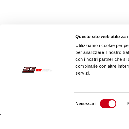
Questo sito web utilizza i
Utilizziamo i cookie per pe
per analizzare il nostro tra
con i nostri partner che si
combinarle con altre inform
servizi.
Commandes Sécurisées
Servi
Paiements
Expéd
Selezione
Necessari
Résiliation
Servi
del
consenso
Garantie
Cont
Conditions générales de vente