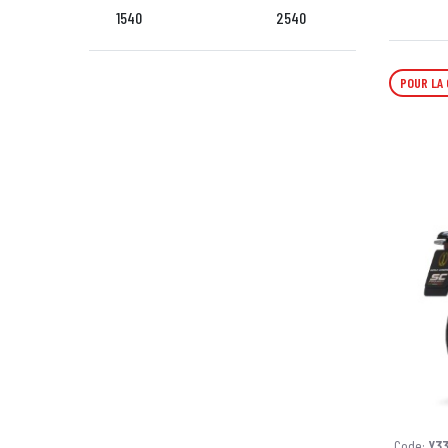
1540
2540
POUR LA
Code:
Y3