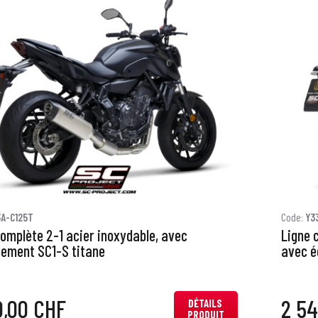
3A-C125T
Code:
Y3
complète 2-1 acier inoxydable, avec
Ligne 
ement SC1-S titane
avec é
0,00 CHF
2 54
DÉTAILS
PRODUIT