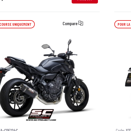
Compare
 COURSE UNIQUEMENT
POUR LA
3A-CDE124C
Code:
Y3