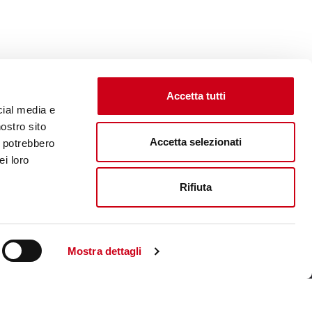
Accetta tutti
cial media e
nostro sito
Accetta selezionati
i potrebbero
ei loro
Rifiuta
Visite le site corporate
Mostra dettagli