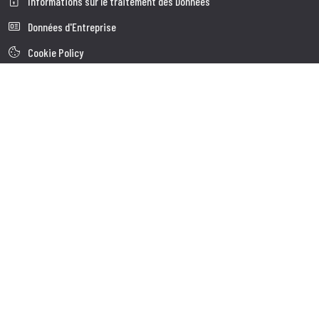
Informations sur le traitement des Données
Données d'Entreprise
Cookie Policy
Qui nous somes
Service à la Clientèle
Expédition
Service client
Contacts
Follow us