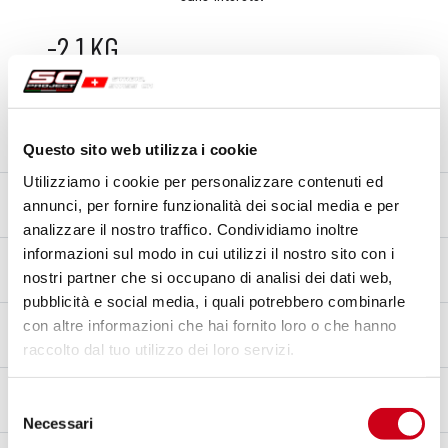
-2,1 KG
POIDS
Spécifications techniques
Questo sito web utilizza i cookie
Utilizziamo i cookie per personalizzare contenuti ed
Poids
annunci, per fornire funzionalità dei social media e per
-2,1 Kg (Stock 2,6 Kg / SC 0,5 Kg)
analizzare il nostro traffico. Condividiamo inoltre
informazioni sul modo in cui utilizzi il nostro sito con i
Ligne
nostri partner che si occupano di analisi dei dati web,
Raccord decat
pubblicità e social media, i quali potrebbero combinarle
Matériau du raccord
con altre informazioni che hai fornito loro o che hanno
Acier inoxydable AISI 304
raccolto dal tuo utilizzo dei loro servizi.
Type de Fixation
Selezione
Support
Necessari
del